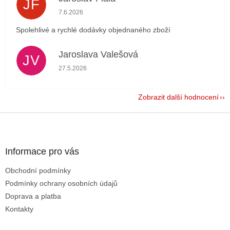
JF
Hodnocení obchodu je 5 z 5 hvězdiček.
7.6.2026
Spolehlivé a rychlé dodávky objednaného zboží
Jaroslava Valešová
JV
Hodnocení obchodu je 5 z 5 hvězdiček.
27.5.2026
Zobrazit další hodnocení
Z
á
p
a
Informace pro vás
t
Obchodní podmínky
í
Podmínky ochrany osobních údajů
Doprava a platba
Kontakty