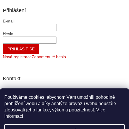
Přihlášení
E-mail
Heslo
PŘIHLÁSIT SE
Nová registrace
Zapomenuté heslo
Kontakt
info
@
krmiva-caha.cz
Používáme cookies, abychom Vám umožnili pohodlné
+420721743375
prohlížení webu a díky analýze provozu webu neustále
+420721743375
zlepšovali jeho funkce, výkon a použitelnost.
Více
informací