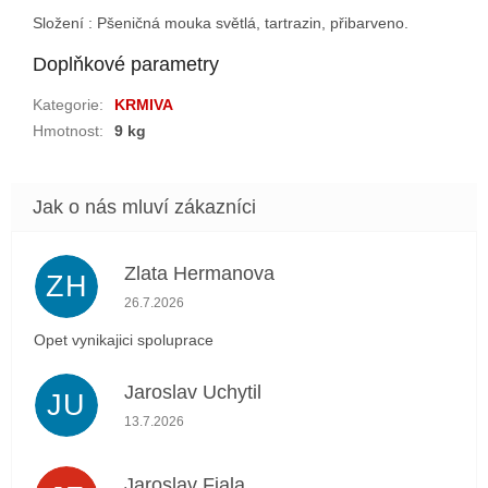
Složení : Pšeničná mouka světlá, tartrazin, přibarveno.
Doplňkové parametry
Kategorie
:
KRMIVA
Hmotnost
:
9 kg
Zlata Hermanova
ZH
Hodnocení obchodu je 5 z 5 hvězdiček.
26.7.2026
Opet vynikajici spoluprace
Jaroslav Uchytil
JU
Hodnocení obchodu je 5 z 5 hvězdiček.
13.7.2026
Jaroslav Fiala