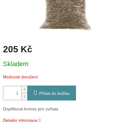
205 Kč
Měrná
Skladem
cena:
Možnosti doručení
Přidat do košíku
Doplňkové krmivo pro zvířata
Detailní informace