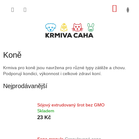
Přejít
NÁKU
na
obsah
KOŠÍK
Koně
Krmiva pro koně jsou navržena pro různé typy zátěže a chovu.
Podporují kondici, výkonnost i celkové zdraví koní.
Nejprodávanější
Sójový extrudovaný šrot bez GMO
Skladem
23 Kč
Seno granule
Granulované seno