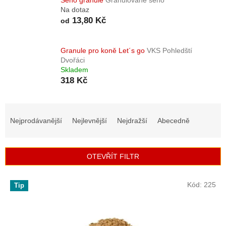
Na dotaz
13,80 Kč
od
Granule pro koně Let´s go
VKS Pohledští
Dvořáci
Skladem
318 Kč
Ř
a
Nejprodávanější
Nejlevnější
Nejdražší
Abecedně
z
e
n
OTEVŘÍT FILTR
í
p
V
r
Kód:
225
Tip
ý
o
p
d
i
u
s