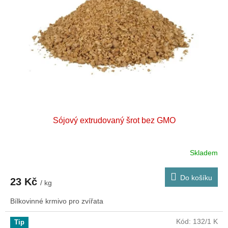
k
p
t
r
ů
o
d
u
k
t
ů
Sójový extrudovaný šrot bez GMO
Skladem
Do košíku
23 Kč
/ kg
Bílkovinné krmivo pro zvířata
Kód:
132/1 K
Tip