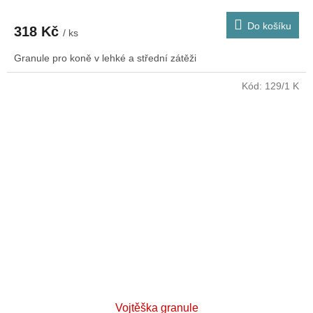
Do košíku
318 Kč
/ ks
Granule pro koně v lehké a střední zátěži
Kód:
129/1 K
Vojtěška granule