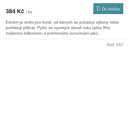
Do košíku
384 Kč
/ ks
Extrém je směs pro koně, od kterých se požadují výkony nebo
potřebují přibrat. Pyšní se vysokým obsah tuku (přes 9%),
zvýšenou bílkovinou a prémiovými surovinami jako...
Kód:
557