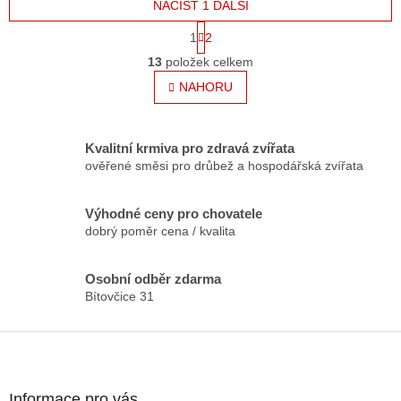
NAČÍST 1 DALŠÍ
S
1
2
t
O
r
13
položek celkem
v
á
l
NAHORU
n
á
k
o
d
v
a
Kvalitní krmiva pro zdravá zvířata
á
c
n
ověřené směsi pro drůbež a hospodářská zvířata
í
í
p
r
Výhodné ceny pro chovatele
v
dobrý poměr cena / kvalita
k
y
v
Osobní odběr zdarma
ý
Bítovčice 31
p
i
Z
s
á
u
p
a
Informace pro vás