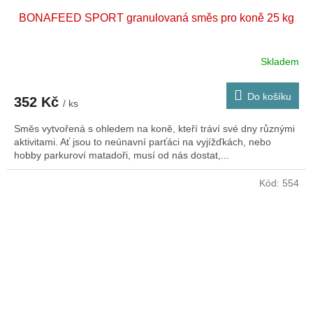
BONAFEED SPORT granulovaná směs pro koně 25 kg
Skladem
Do košíku
352 Kč
/ ks
Směs vytvořená s ohledem na koně, kteří tráví své dny různými
aktivitami. Ať jsou to neúnavní parťáci na vyjížďkách, nebo
hobby parkuroví matadoři, musí od nás dostat,...
Kód:
554