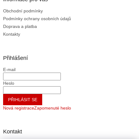
t
Obchodní podmínky
í
Podmínky ochrany osobních údajů
Doprava a platba
Kontakty
Přihlášení
E-mail
Heslo
PŘIHLÁSIT SE
Nová registrace
Zapomenuté heslo
Kontakt