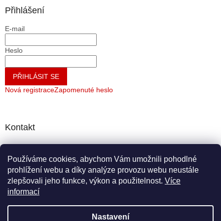
Přihlášení
E-mail
Heslo
PŘIHLÁSIT SE
Nová registrace
Zapomenuté heslo
Kontakt
info
@
krmiva-caha.cz
Používáme cookies, abychom Vám umožnili pohodlné
+420721743375
prohlížení webu a díky analýze provozu webu neustále
+420721743375
zlepšovali jeho funkce, výkon a použitelnost.
Více
informací
Nastavení
Vytvořil Shoptet