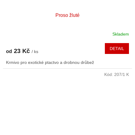
Proso žluté
Skladem
DETAIL
23 Kč
od
/ ks
Krmivo pro exotické ptactvo a drobnou drůbež
Kód:
207/1 K