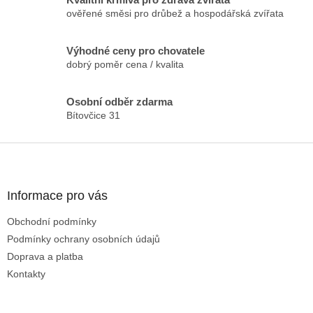
á
ověřené směsi pro drůbež a hospodářská zvířata
d
a
c
Výhodné ceny pro chovatele
í
dobrý poměr cena / kvalita
p
r
v
Osobní odběr zdarma
k
Bítovčice 31
y
v
Z
ý
p
á
i
p
s
a
Informace pro vás
u
t
Obchodní podmínky
í
Podmínky ochrany osobních údajů
Doprava a platba
Kontakty