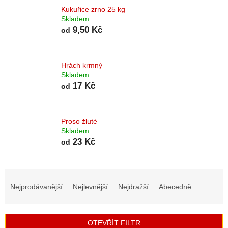
Kukuřice zrno 25 kg
Skladem
9,50 Kč
od
Hrách krmný
Skladem
17 Kč
od
Proso žluté
Skladem
23 Kč
od
Ř
a
Nejprodávanější
Nejlevnější
Nejdražší
Abecedně
z
e
n
OTEVŘÍT FILTR