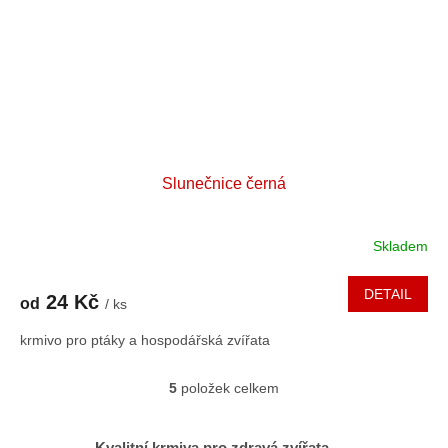
Slunečnice černá
Skladem
DETAIL
24 Kč
od
/ ks
krmivo pro ptáky a hospodářská zvířata
5
položek celkem
O
v
l
Kvalitní krmiva pro zdravá zvířata