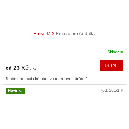
Proso MIX
Krmivo pro Andulky
Skladem
DETAIL
23 Kč
od
/ ks
Směs pro exotické ptactvo a drobnou drůbež
Kód:
201/1 K
Novinka