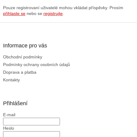
Pouze registrovaní uživatelé mohou vkládat příspěvky. Prosím
přihlaste se
nebo se
registrujte
.
Z
á
p
a
Informace pro vás
t
Obchodní podmínky
í
Podmínky ochrany osobních údajů
Doprava a platba
Kontakty
Přihlášení
E-mail
Heslo