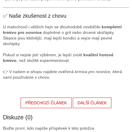
✅ Naše zkušenost z chovu
U malochovů i větších hejn se dlouhodobě osvědčilo
kompletní
krmivo pro nosnice
doplněné o grit nebo drcené skořápky.
Slepice jsou klidnější, mají lepší kondici a vejce mají pevné
skořápky.
Pokud si nejste jistí výběrem, je lepší zvolit
kvalitní hotové
krmivo
, než složitě experimentovat.
👉
V našem e-shopu najdete ověřená krmiva pro nosnice, která
sami používáme v chovu.
PŘEDCHOZÍ ČLÁNEK
DALŠÍ ČLÁNEK
Diskuze (0)
Buďte první, kdo napíše příspěvek k této položce.