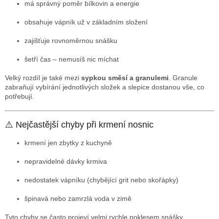
má správný poměr bílkovin a energie
obsahuje vápník už v základním složení
zajišťuje rovnoměrnou snášku
šetří čas – nemusíš nic míchat
Velký rozdíl je také mezi
sypkou směsí a granulemi
. Granule
zabraňují vybírání jednotlivých složek a slepice dostanou vše, co
potřebují.
⚠️ Nejčastější chyby při krmení nosnic
krmení jen zbytky z kuchyně
nepravidelné dávky krmiva
nedostatek vápníku (chybějící grit nebo skořápky)
špinavá nebo zamrzlá voda v zimě
Tyto chyby se často projeví velmi rychle poklesem snášky.